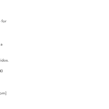
 for
 a
ídos.
30
com
]