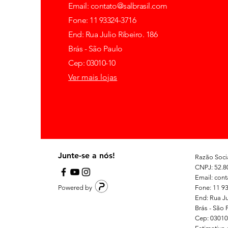
Email:
contato@salbrasil.com
Fone: 11 93324-3716
End: Rua Julio Ribeiro. 186
Brás - São Paulo
Cep: 03010-10
Ver mais lojas
Junte-se a nós!
Razão Socia
CNPJ: 52.8
Email: con
Powered by
Fone: 11 9
End: Rua Ju
Brás - São 
Cep: 03010