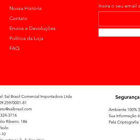
Insira o seu email 
Nossa História
Contato
Envios e Devoluções
Política da Loja
FAQ
l: Sal Brasil Comercial Importadora Ltda
Segurança
09.259/0001-81
tato@salbrasil.com
Ambiente 100% S
3324-3716
Sua Informação é
lio Ribeiro. 186
Pela Criptografia
Paulo
-10