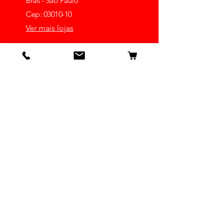
Brás - São Paulo
Cep: 03010-10
Ver mais lojas
Receba dicas e ofertas
Insira o seu email aqui
Inscrever-se
Detalhes
Nossa História
Contato