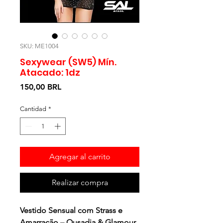
SKU: ME1004
Sexywear (SW5) Mín.
Atacado: 1dz
Precio
150,00 BRL
Cantidad
*
Agregar al carrito
Realizar compra
Vestido Sensual com Strass e
Amarração – Ousadia & Glamour