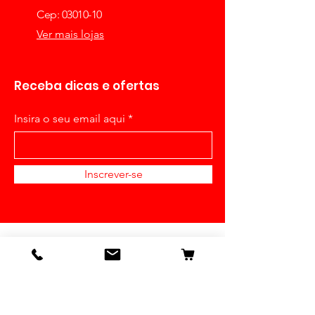
Cep: 03010-10
Ver mais lojas
Receba dicas e ofertas
Insira o seu email aqui
Inscrever-se
Detalhes
Nossa História
Contato
Envios e Devoluções