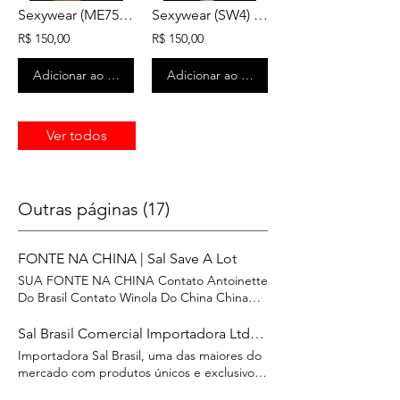
Sexywear (ME7511) Mín. Atacado: 1dz
Sexywear (SW4) Mín. Atacado: 1dz
R$ 150,00
R$ 150,00
Adicionar ao carrinho
Adicionar ao carrinho
Ver todos
Outras páginas (17)
FONTE NA CHINA | Sal Save A Lot
SUA FONTE NA CHINA Contato Antoinette
Do Brasil Contato Winola Do China China
Brasil Trading SAL Brasil – Sua Ponte Entre o
Brasil e a China Na SAL Brasil, somos muito
Sal Brasil Comercial Importadora Ltda | Escritório Brasil e China | Rua Júlio Ribeiro, 186 - Brás, São Paulo - State of São Paulo, Brazil
mais do que produtores—somos agentes
Importadora Sal Brasil, uma das maiores do
de confiança, facilitando a busca e
mercado com produtos únicos e exclusivos
exportação de milhares de produtos em
para você se destacar no mercado - Sal
diversos setores. Nossa divisão de trading já