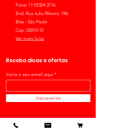
Fone: 11 93324-3716
End: Rua Julio Ribeiro. 186
Brás - São Paulo
Cep: 03010-10
Ver mais lojas
Receba dicas e ofertas
Insira o seu email aqui
Inscrever-se
Detalhes