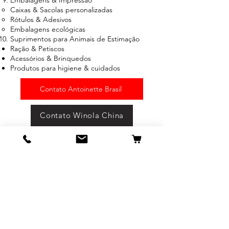
Caixas & Sacolas personalizadas
Rótulos & Adesivos
Embalagens ecológicas
Suprimentos para Animais de Estimação
Ração & Petiscos
Acessórios & Brinquedos
Produtos para higiene & cuidados
Contato Antoinette Brasil
Contato Winola China
IMPORTADOS SAL BRASIL
Contato Winola China
Loja Principal