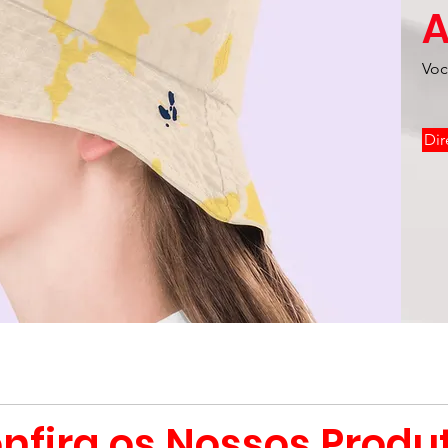
A
Voc
Dir
nfira os Nossos Produ