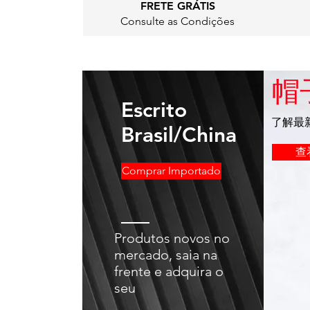
FRETE GRÁTIS
Consulte as Condições
帽
Escrito
了解最
Brasil/China
查
Comprar Importado
Produtos novos no
mercado, saia na
frente e adquira o
seu