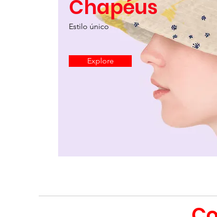
Chapéus
Estilo único
Explore
Co