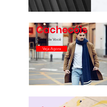
Cachecóis
Cuide de Você
Veja Agora