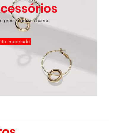
cessórios
ê precisa desse charme
eto Importado
tos