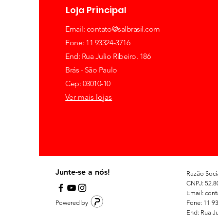
Loja Principal
Email:
contato@salbrasil.com
Fone: 11 93324-3716
End: Rua Julio Ribeiro. 186
Brás - São Paulo
Cep: 03010-10
Ver mais lojas
Junte-se a nós!
Razão Socia
CNPJ: 52.8
Email: con
Powered by
Fone: 11 9
End: Rua Ju