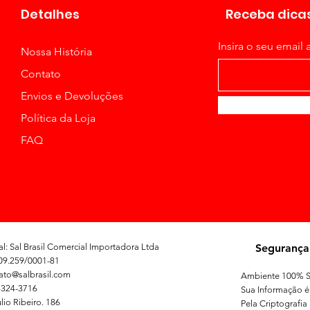
Detalhes
Receba dicas
Insira o seu email 
Nossa História
Contato
Envios e Devoluções
Política da Loja
FAQ
l: Sal Brasil Comercial Importadora Ltda
Segurança
09.259/0001-81
tato@salbrasil.com
Ambiente 100% S
3324-3716
Sua Informação é
lio Ribeiro. 186
Pela Criptografia