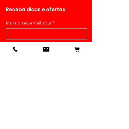
Receba dicas e ofertas
Insira o seu email aqui
Inscrever-se
Detalhes
Nossa História
Contato
Envios e Devoluções
Política da Loja
FAQ