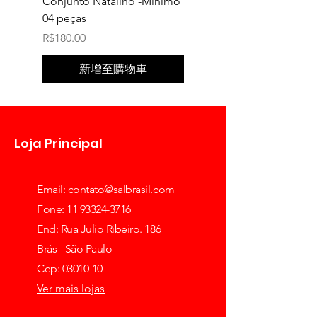
Conjunto Natalino -Minimo
TRAVESSEIRO PARA B
04 peças
MINIMO 04 UNIDADE
價格
價格
R$180.00
R$160.00
新增至購物車
Loja Principal
Email:
contato@salbrasil.com
Fone: 11 93324-3716
End: Rua Julio Ribeiro. 186
Brás - São Paulo
Cep: 03010-10
Ver mais lojas