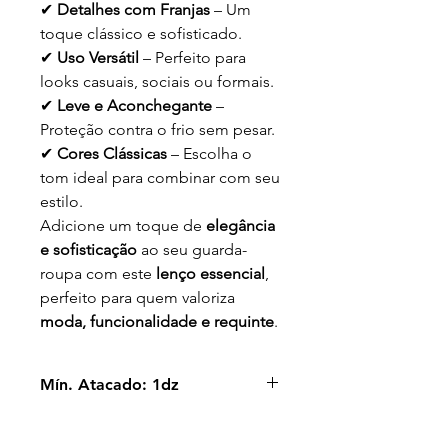
✔
Detalhes com Franjas
– Um
toque clássico e sofisticado.
✔
Uso Versátil
– Perfeito para
looks casuais, sociais ou formais.
✔
Leve e Aconchegante
–
Proteção contra o frio sem pesar.
✔
Cores Clássicas
– Escolha o
tom ideal para combinar com seu
estilo.
Adicione um toque de
elegância
e sofisticação
ao seu guarda-
roupa com este
lenço essencial
,
perfeito para quem valoriza
moda, funcionalidade e requinte
.
Mín. Atacado: 1dz
1 Dz vem em cores sortidas.