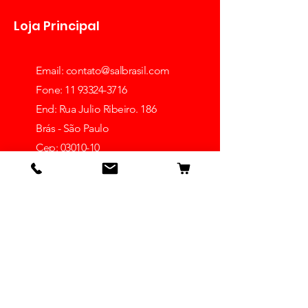
Loja Principal
Email:
contato@salbrasil.com
Fone: 11 93324-3716
End: Rua Julio Ribeiro. 186
Brás - São Paulo
Cep: 03010-10
Ver mais lojas
Receba dicas e ofertas
Insira o seu email aqui
Inscrever-se