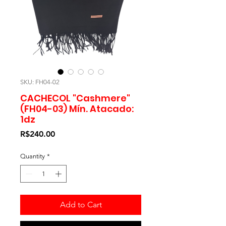
SKU: FH04-02
CACHECOL "Cashmere"
(FH04-03) Mín. Atacado:
1dz
Price
R$240.00
Quantity
*
Add to Cart