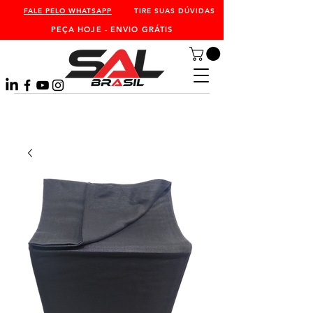
FALE PELO WHATSAPP
TIRE SUAS DÚVIDAS
PEÇA HOJE - ENVIO GRÁTIS