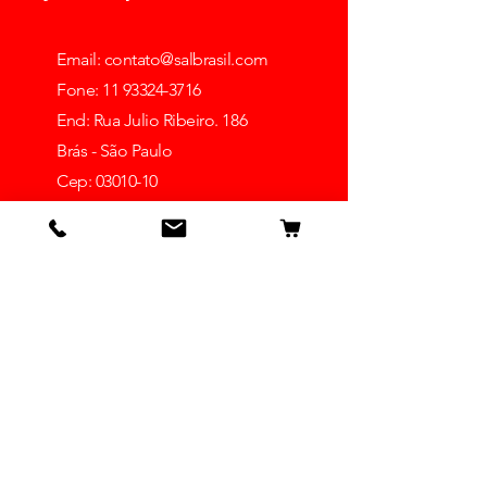
Email:
contato@salbrasil.com
Fone: 11 93324-3716
End: Rua Julio Ribeiro. 186
Brás - São Paulo
Cep: 03010-10
Ver mais lojas
Receba dicas e ofertas
Insira o seu email aqui
Inscrever-se