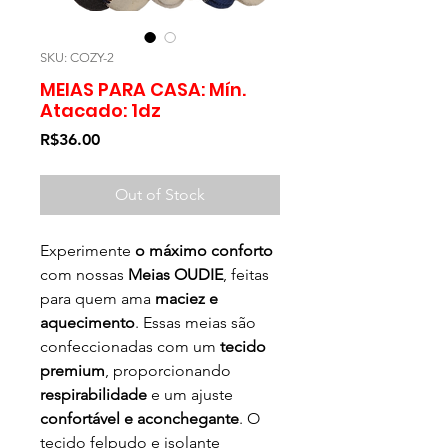
SKU: COZY-2
MEIAS PARA CASA: Mín.
Atacado: 1dz
Price
R$36.00
Out of Stock
Experimente
o máximo conforto
com nossas
Meias OUDIE
, feitas
para quem ama
maciez e
aquecimento
. Essas meias são
confeccionadas com um
tecido
premium
, proporcionando
respirabilidade
e um ajuste
confortável e aconchegante
. O
tecido felpudo e isolante