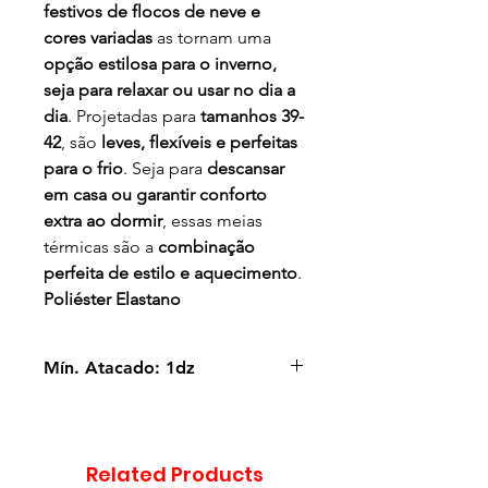
festivos de flocos de neve e
cores variadas
as tornam uma
opção estilosa para o inverno,
seja para relaxar ou usar no dia a
dia
. Projetadas para
tamanhos 39-
42
, são
leves, flexíveis e perfeitas
para o frio
. Seja para
descansar
em casa ou garantir conforto
extra ao dormir
, essas meias
térmicas são a
combinação
perfeita de estilo e aquecimento
.
Poliéster Elastano
Mín. Atacado: 1dz
1 Dz vem em cores sortidas.
Related Products