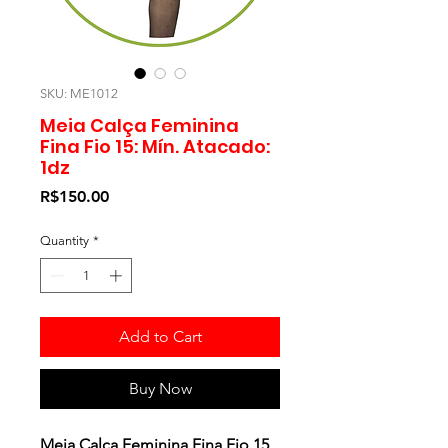
SKU: ME1012
Meia Calça Feminina
Fina Fio 15: Mín. Atacado:
1dz
Price
R$150.00
Quantity
*
Add to Cart
Buy Now
Meia Calça Feminina Fina Fio 15