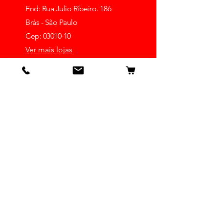
End: Rua Julio Ribeiro. 186
Brás - São Paulo
Cep: 03010-10
Ver mais lojas
Receba dicas e ofertas
Insira o seu email aqui
Inscrever-se
Detalhes
Nossa História