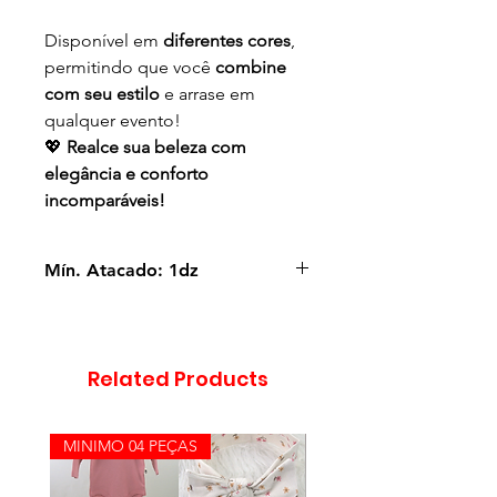
Disponível em
diferentes cores
,
permitindo que você
combine
com seu estilo
e arrase em
qualquer evento!
💖
Realce sua beleza com
elegância e conforto
incomparáveis!
Mín. Atacado: 1dz
Tamanho Único (Veste do 36 ao
42)
Related Products
MINIMO 04 PEÇAS