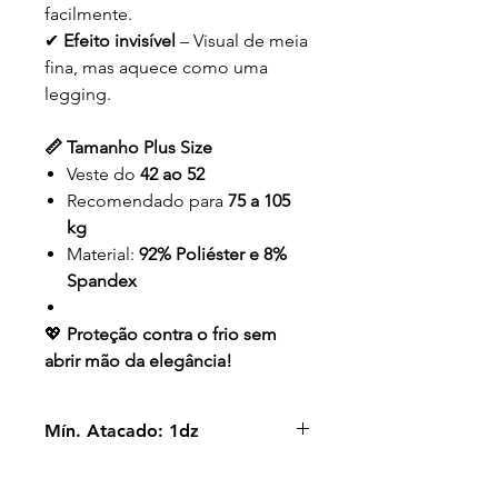
facilmente.
✔
Efeito invisível
– Visual de meia
fina, mas aquece como uma
legging.
📏 Tamanho Plus Size
Veste do
42 ao 52
Recomendado para
75 a 105
kg
Material:
92% Poliéster e 8%
Spandex
💖
Proteção contra o frio sem
abrir mão da elegância!
Mín. Atacado: 1dz
PLUS SIZE - VESTE DO 44 AO 54