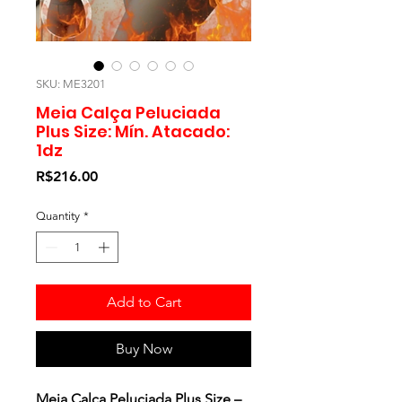
SKU: ME3201
Meia Calça Peluciada
Plus Size: Mín. Atacado:
1dz
Price
R$216.00
Quantity
*
Add to Cart
Buy Now
Meia Calça Peluciada Plus Size –