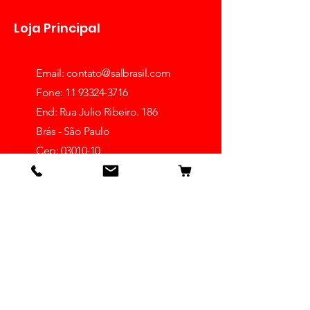
Loja Principal
Email:
contato@salbrasil.com
Fone: 11 93324-3716
End: Rua Julio Ribeiro. 186
Brás - São Paulo
Cep: 03010-10
Ver mais lojas
Receba dicas e ofertas
Insira o seu email aqui
Inscrever-se